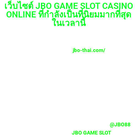
เว็บไซต์ JBO GAME SLOT CASINO
ONLINE ที่กำลังเป็นที่นิยมมากที่สุด
ในเวลานี้
ศูนย์รวมความมันความบันเทิงในรูปแบบ เกมสล็อตออนไลน์
แบบครบวงจรหาได้ที่นี้ที่เดียวที่
jbo-thai.com/
เว็บไซต์
เกมส์การพนันออนไลน์ช้นนำระดับโลกที่กำลังเป็นที่นิยม
และ ร้อนแรงมากที่สุดในเวลานี้ด้วยระบบการจัดการที่มี
ความ มั่นคง ปลอดภัย มากเป็นอันดับ 1 ของโลก โดยเรามีผู้
ที่รอให้การบริการหรือดูแล และ พัฒนาระบบการจัดการ
ต่างๆ ของระบบเกมส์ให้มีความดีขึ้นตลอดเวลาไม่ว่าจะเป็น
กราฟิก ภาพ แสง สี เสียง เราจะพัฒนาให้เป็นอันดับ 1 ทุก
อย่างครบจบยังไม่พอเพีบงเรายังมีโปรโมชั่นดีๆ ให้ท่านได้
เลือกได้ลองหรือทำสอบใช้งานอยู่อีกมากมาย สามารถ
เข้าไปติดต่อขอรับโปรโมชั่นดีๆ จากทางเราได้ที่
@JBO88
คิดจะเล่นเกมสล็อตให้คิดถึงเรา
JBO GAME SLOT
ศูยน์รวม