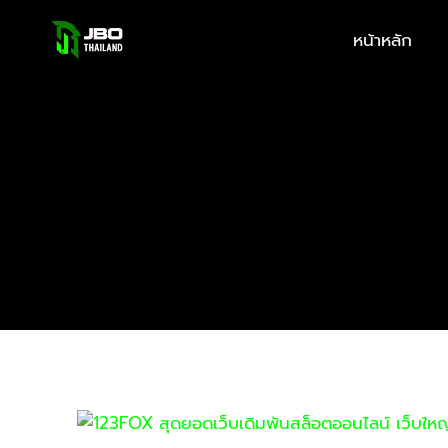
หน้าหลัก