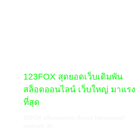
123FOX สุดยอดเว็บเดิมพัน
สล็อตออนไลน์ เว็บใหญ่ มาแรง
ที่สุด
123FOX สล็อตออนไลน์ เว็บตรง ไม่ผ่านเอเย่นต์
เครดิตฟรี 30…