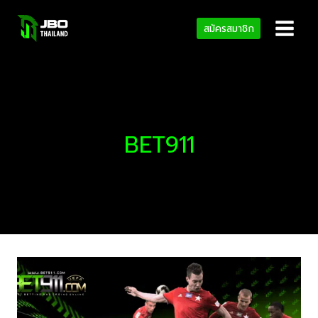
สมัครสมาชิก
BET911