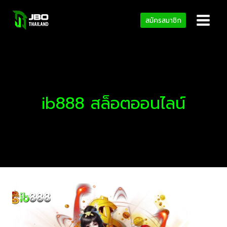
สมัครสมาชิก
ib888 สล็อตออนไลน์