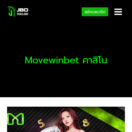
สมัครสมาชิก
Movewinbet คาสิโน