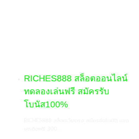
RICHES888 สล็อตออนไลน์
ทดลองเล่นฟรี สมัครรับ
โบนัส100%
RICHES888 สล็อตเว็บตรง สมัครอัตโนมัติ แจก
เครดิตฟรี 300 …