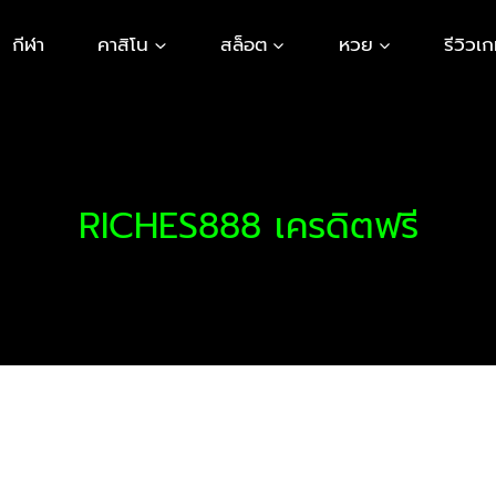
กีฬา
คาสิโน
สล็อต
หวย
รีวิวเ
RICHES888 เครดิตฟรี