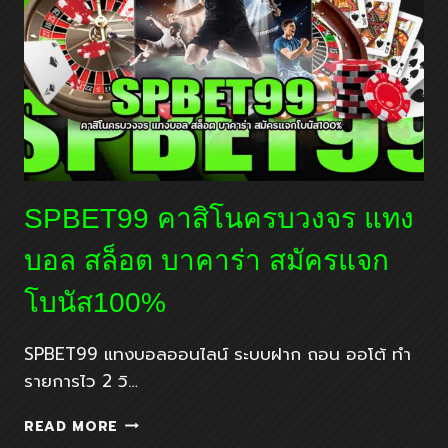
SPBET99 คาสิโนครบวงจร แทง
บอล สล็อต บาคาร่า สมัครแจก
โบนัส100%
SPBET99 แทงบอลออนไลน์ ระบบฝาก ถอน ออโต้ ทำ
รายการไว 2 วิ…
READ MORE