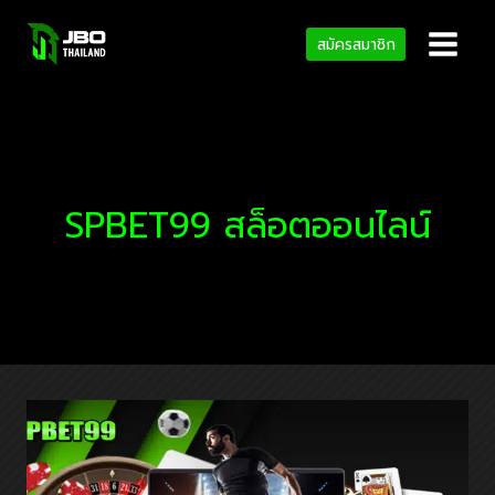
สมัครสมาชิก
SPBET99 สล็อตออนไลน์