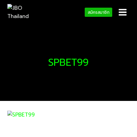
สมัครสมาชิก
SPBET99