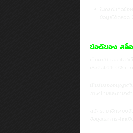
ในกรณีเกิดข้อผ
ข้อมูลได้ตลอด 
ข้อดีของ สล็
เป็นคาสิโนออนไลน์เ
เชื่อถือได้ 100% เปิ
มีใบรับรองอนุญาตใน
ภาษาไทยและภาษาต่าง
สมัครสมาชิกระบบอัต
ข้อมูลและการฝากเงิ