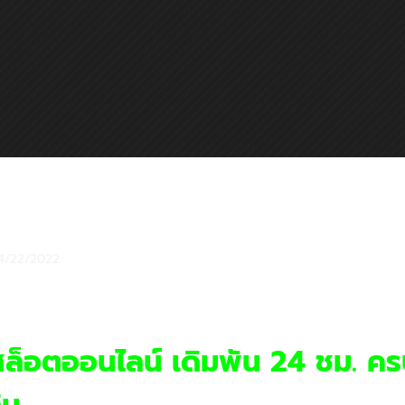
8KISS คาสิโนออนไลน์ สล็อตออนไลน์ อัพเดทใหม่ แจกเครดิตฟรี
4/22/2022
ล็อตออนไลน์ เดิมพัน 24 ชม. ครบ