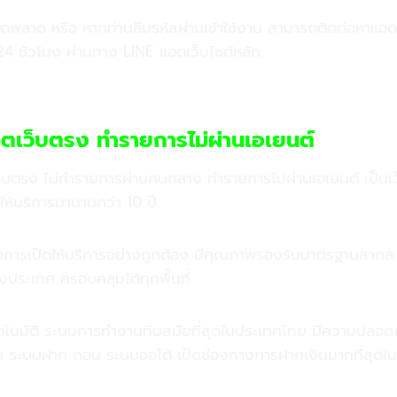
ิดพลาด หรือ หากท่านลืมรหัสผ่านเข้าใช้งาน สามารถติดต่อหาแอ
24 ชั่วโมง ผ่านทาง LINE แอดเว็บไซต์หลัก.
อตเว็บตรง ทำรายการไม่ผ่านเอเยนต์
ว็บตรง ไม่ทำรายการผ่านคนกลาง ทำรายการไม่ผ่านเอเยนต์ เป็นเ
ดให้บริการมานานกว่า 10 ปี.
การเปิดให้บริการอย่างถูกต้อง มีคุณภาพรองรับมาตรฐานสากล 
ประเทศ ครอบคลุมได้ทุกพื้นที่.
โนมัติ ระบบการทำงานทันสมัยที่สุดในประเทศไทย มีความปลอดภ
น ระบบฝาก ถอน ระบบออโต้ เปิดช่องทางการฝากเงินมากที่สุดใน