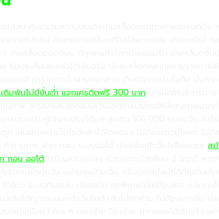
ิน
ออนไลน์ ศูนย์รวมความบันเทิงเกมสล็อตครบทุกค่ายแบรนด์ดัง 
งตรงจากบริษัทแม่ คัดสรรเกมสล็อตที่โบนัสแตกบ่อย เกมสดใหม่ ก
เดียว เกมสล็อตยอดนิยม ที่ทุกคนทั่วโลกต่างยอมรับ เกมสล็อตชั้
ย รับประกันเล่นแล้วได้เงินจริง มีเกมสล็อตหลากหลายรายการให้ท
านเอเยนต์ ทำรายการไม่ผ่านคนกลาง เว็บมีความน่าเชื่อถือ มั่น
เดิมพันไม่มีขั่นต่ำ แจกเครดิตฟรี 300 บาท
เราเปิดให้บริการมานาน
มีคุณภาพ พัฒนาและออกแบบเว็บไซต์การบริการให้มีคุณภาพมากที
มารถรองรับผู้ใช้งานจริงได้มากสูงสุด 100,000 คนต่อวัน การันต
ระตุก เล่นผ่านหน้าเว็บไซต์หลักได้โดยตรง ไม่ต้องดาวน์โหลด ไม่ต้
ิ ทำรายการ ฝาก ถอน ระบบออโต้ ฝากเงินเข้าเว็บได้โดยตรง
สม
าก ถอน ออโต้
ไร้ปัญหาการโกง ทำรายการไวเพียง 2 วินาที หา
เข้ากระเป๋าทุกวัน อย่ามองข้ามเว็บ สล็อตออนไลน์ที่ดีที่สุดในประ
ั่วโมง ระบบทันสมัย ปลอดภัย สุดพิเศษไม่เหมือนใคร สมัครครั้ง
ยวเล่นได้ทุกเกมบนหน้าเว็บไซต์ เล่นได้ทุกค่าย ไม่ต้องยกเงิน ม
บบใหม่เหนือกว่าใคร ๆ ถอนง่าย โอนง่าย ฝากถอนได้เงินจริงอย่