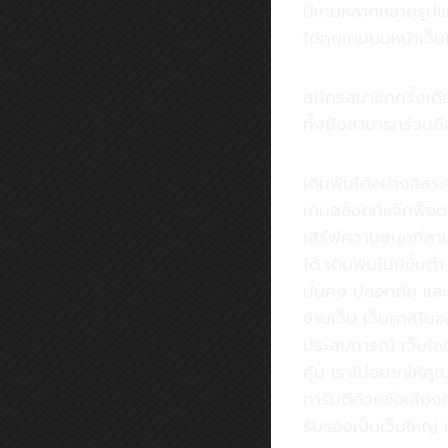
มีเกมหลากหลายรูปแบ
ได้ทุกเกมบนหน้าเว็บ
สมัครสมาชิกครั้งเด
ทั้งยังสามารถร่วมกิ
เดิมพันได้อย่างอิสร
เกมสล็อตที่แจ๊กพ็อ
เสิร์ฟความสนุกที่ส
ได้ เดิมพันไม่มีขั้
มั่นคง ปลอดภัย และม
ข้ามเว็บ เว็บคาสิโน
ประสบการณ์ เว็บไซต์
คุ้ม เราไม่อยากให้ค
การันตีด้วยชื่อเสียงท
รับรองเป็นเว็บใหญ่