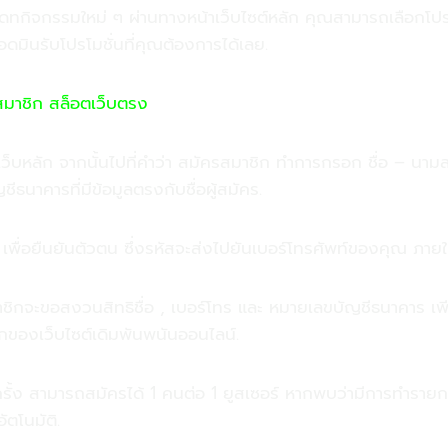
ดทกิจกรรมใหม่ ๆ ผ่านทางหน้าเว็บไซต์หลัก คุณสามารถเลือกโปรโ
ดมินรับโปรโมชั่นที่คุณต้องการได้เลย.
สมาชิก สล็อตเว็บตรง
าเว็บหลัก จากนั้นไปที่คำว่า สมัครสมาชิก ทำการกรอก ชื่อ – นามส
ธนาคารที่มีข้อมูลตรงกับชื่อผู้สมัคร.
เพื่อยืนยันตัวตน ซึ่งรหัสจะส่งไปยันเบอร์โทรศัพท์ของคุณ ภายใ
ิกจะขอสงวนสิทธิชื่อ , เบอร์โทร และ หมายเลขบัญชีธนาคาร เพี
กของเว็บไซต์เดิมพันพนันออนไลน์.
รั้ง สามารถสมัครได้ 1 คนต่อ 1 ยูสเซอร์ หากพบว่ามีการทำราย
ัตโนมัติ.