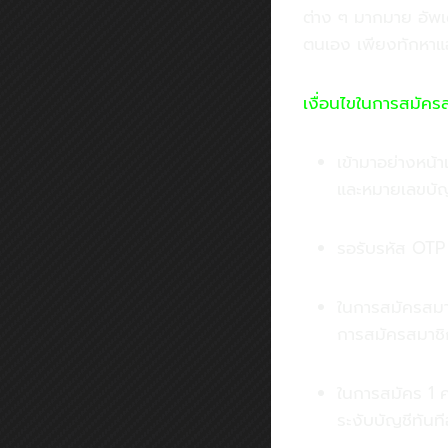
ต่าง ๆ มากมาย อัพเ
ตนเอง เพียงทักหาแอ
เงื่อนไขในการสมัคร
เข้ามาอย่างหน้
และหมายเลขบัญชี
รอรับรหัส OTP 
ในการสมัครสมาช
การสมัครสมาชิ
ในการสมัคร 1 ค
ระงับบัญชีทันทีอ