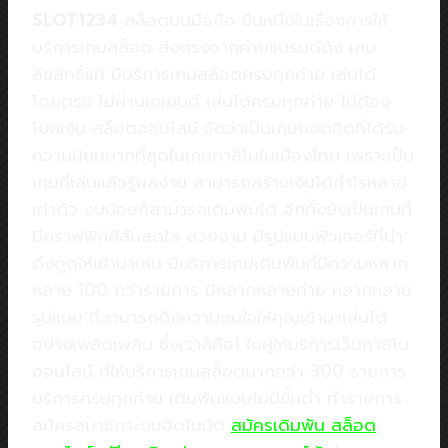
SLOT1234
สล็อตบนมือถือ ยืนหนึ่งในเรื่องการให้
บริการเกมสล็อต ส่งตรงจากค่ายแบรนด์ดัง เกม
ลิขสิทธิ์แท้ มีบริการเกมสล็อตครบทุกค่าย เล่นได้
โดยตรง ไม่ผ่านเอเยนต์ เล่นได้ครบทุกค่าย ไม่ต้อง
โยกเงิน สล็อตออนไลน์ จัดว่าเป็นเกมยอดฮิตที่ได้รับ
ความนิยมมากที่สุดในเกมคาสิโนในเมืองไทย เพราะเป็น
เกมที่เล่นแล้วรู้ผลง่าย สามารถสร้างเงินได้กำไรหลาย
เท่าตัว งบน้อยก็สามารถเดิมพันได้ อีกทั้งยังเป็นเกมที่
มีกราฟฟิกสีสันสดใส สวยงาม มีรูปแบบฟิวเจอร์ที่น่า
ดึงดูดให้เข้ามาเล่น มีบริการเกมเดิมพันที่มีความหลาก
หลาย 100 กว่ารายการ มีหลากหลายค่าย หลากหลาย
รูปแบบ ที่สามารถดึงความสนใจให้คุณเข้ามาเล่นได้
อย่างเพลิดเพลิน ซึ่งเราก็คือ1 ในผู้ให้บริการเว็บคาสิโน
ออนไลน์ ที่ให้บริการเกมสล็อตมากกว่า 300 รายการ
บริการครบทุกค่าย เดิมพันแบบไม่มีขั้นต่ำ ทำรายการ
สมัครสมาชิกระบบอัตโนมัติ
สมัครเดิมพัน สล็อต