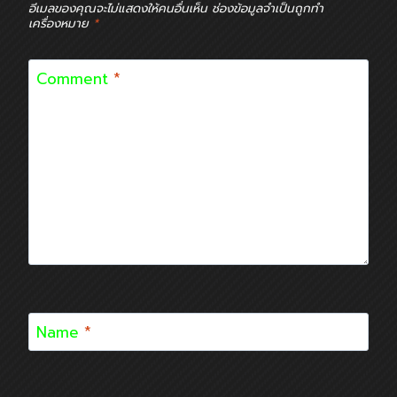
อีเมลของคุณจะไม่แสดงให้คนอื่นเห็น
ช่องข้อมูลจำเป็นถูกทำ
เครื่องหมาย
*
Comment
*
Name
*