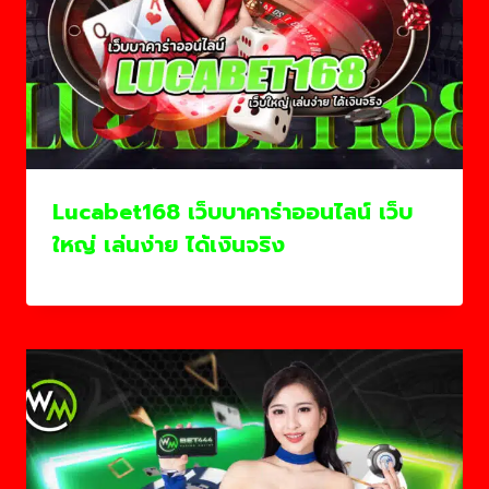
Lucabet168 เว็บบาคาร่าออนไลน์ เว็บ
ใหญ่ เล่นง่าย ได้เงินจริง