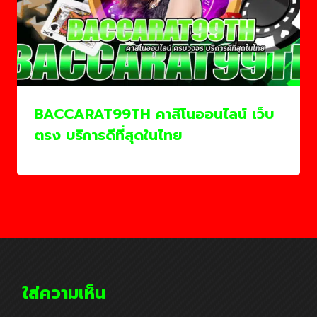
BACCARAT99TH คาสิโนออนไลน์ เว็บ
ตรง บริการดีที่สุดในไทย
ใส่ความเห็น