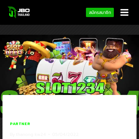
สมัครสมาชิก
Home
/
partner
/
SLOT1234 สล็อตออนไลน์ เว็บตรง สมัคร
รับBonus100% ฝากถอนAuto
PARTNER
By
thanong kw24
05/04/2022