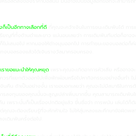
่มหรือลดลงของราคาบอลนั้น มันอาจเป็นข้อมูลอีกข้อที่จะสามารถท
เป็นอีกทางเลือกที่ดี
ที่คุณจะคว้าเงินในการชนะเดิมพันได้ การ
รียญที่ทั้งด้านดำและขาว แน่นอนเลยว่า การเดิมพันทีมต่อก็อาจจ
ั้นก็ไม่เสมอไป หากมองให้ต่างมุมออกไป การทำชนะของบอลต่อก็ค่
ทงบอลรองแล้วได้เงินรางวัลมาครอบครอง.
ยเราขอแนะนำให้คุณหยุด
เพราะคุณจะเกิดอาการหัวเสีย หรืออาจจะ
ึงควรที่แยกตัวออกไปเพื่อพักผ่อนหรือไปหากิจกรรมอย่างอื่นทำ ไม
าเงินคืน ถ้าเป็นอย่างงั้น เราขอบอกเลยว่า คุณจะไม่มีสมาธิในการตั
ารลงทุนของคุณนั้นจะสูญเปล่าเพิ่มมากขึ้น คุณสามารถเดิมพันใหม
คืน เพราะนั้นก็เป็นเรื่องปกติอยู่แล้ว ขึ้นชื่อว่า การพนัน เล่นได้ก็ต
คุณจะต้องเรียนรู้ที่จะหักห้ามใจ ไม่ให้ลุ่มหลงและศึกษาข้อผิดพ
งเดิมพันครั้งต่อไป.