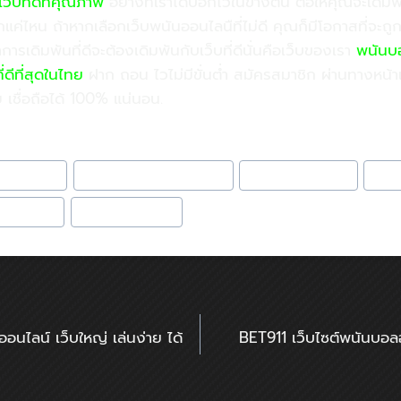
เว็บที่ดีทีคุณภาพ
อย่างที่เราได้บอกไว้ในข้างต้น ต่อให้คุณจะเดิม
ค่ไหน ถ้าหากเลือกเว็บพนันออนไลนืที่ไม่ดี คุณก็มีโอกาสที่จะถูก
่าการเดิมพันที่ดีจะต้องเดิมพันกับเว็บที่ดีนั่นคือเว็บของเรา
พนันบอ
ี่ดีที่สุดในไทย
ฝาก ถอน ไวไม่มีขั่นต่ำ สมัครสมาชิก ผ่านทางหน้า
 เชื่อถือได้ 100% แน่นอน.
5 พนันบอล
#
UFA365 เว็บพนันออนไลน์
#
UFA365 แทงบอล
#
UF
อลออนไลน์
#
แทงบอลออนไลน์
อนไลน์ เว็บใหญ่ เล่นง่าย ได้
BET911 เว็บไซต์พนันบอล