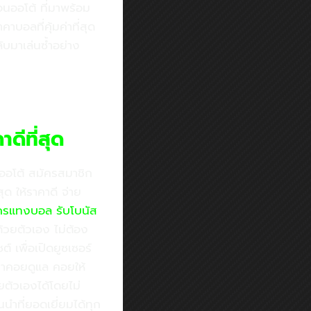
ออโต้ ที่มาพร้อม
บอลที่คุ้มค่าที่สุด
ับมาเล่นซ้ำอย่าง
ีที่สุด
อนออโต้ สมัครสมาชิก
ุด ให้ราคาดี จ่าย
ครแทงบอล
รับโบนัส
้วยตัวเอง ไม่ต้อง
 เพื่อเปิดยูซเซอร์
ีเราคอยดูแล คอยให้
ัวเองได้โดยไม่
นำที่ยอดเยี่ยมได้ทุก