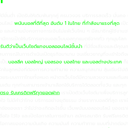
ำ
ขั่นต่ำ เปิดรับให้เดิมพันทุกคู่ ครบวงจร บริการรสดเร็ว มั่นคง
ออนไลน์
พนันบอลที่ดีที่สุด อันดับ 1
ในไทย
ที่กำลังมาแรงที่สุด
เปิ
อถือ และความมั่งคงทางการเงินไม่แพ้เว็บไหน ๆ มีสมาชิกผู้ใช้งาน
มีการเปิดให้บริการแทงบอลเว็บบอลทุกแมตช์จากทั่ว ทุกมุมโลก
รันตีว่าเป็นเว็บไซต์แทงบอลออนไลน์ชั้นนำ
ที่มีชื่อเสียงและมีค
บการณ์ในการดำเนินเปิดธุรกิจมานาน จนเชี่ยวชาญที่จะเข้าใจถ
ะเป็น
บอลลีค บอลใหญ่ บอลรอง บอลไทย และบอลต่างประเทศ
ก็
ักในลูกหนังที่ต้องการความท้ามาย ความสนุกสนาน ลุ้นเชียร์ไปด
 ด้วยระบบภาาาไทยทั้งหมด หน้าตาเว็บไซต์มีความสวยงามและทัน
ื่นเต้น ทุกท่านสามารถเข้ามาเลือกใช้บริการได้ตลอดทั้งวัน และทุ
บตรง รับเครดิตฟรีทุกยอดฝาก
เราเปิดตัวเว็บไซต์มาเพื่อบริการล
ใจ ไม่มีคำว่าโกง บริการอย่างยุติธรรม จ่ายราคาบอลดีที่สุด เราเ
กข้อของเรา ว่าไม่ว่าจะเกิดอะไรขึ้น เว็บพนันบอลออนไลน์ ของเราก
ื่อใจ ไว้ใจ และเปิดโอกาสในการเข้ามา สมัครสมาชิก รับฟรีเครดิต
โอกาสของความบันเทิง ความมันส์ ความท้าทาย แบบที่ปากต่อปากเ