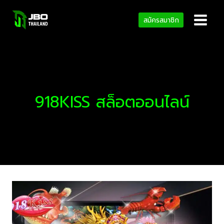
สมัครสมาชิก
918KISS สล็อตออนไลน์