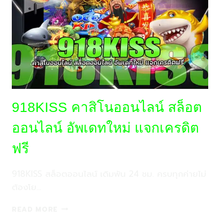
918KISS คาสิโนออนไลน์ สล็อต
ออนไลน์ อัพเดทใหม่ แจกเครดิต
ฟรี
918KISS สล็อตออนไลน์ เดิมพัน 24 ชม. ครบทุกค่ายไม่
ต้องโย…
READ MORE