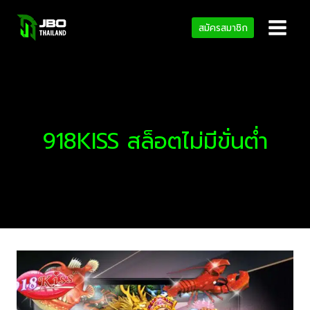
สมัครสมาชิก
918KISS สล็อตไม่มีขั่นต่ำ